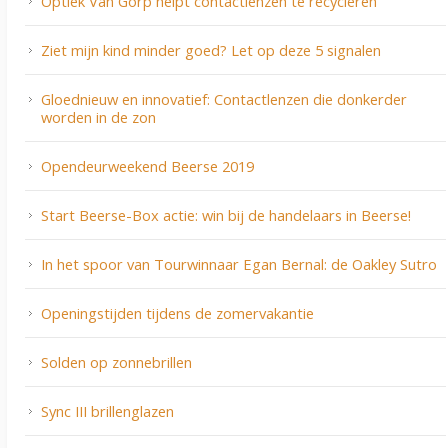
Optiek Van Gorp helpt contactlenzen te recycleren
Ziet mijn kind minder goed? Let op deze 5 signalen
Gloednieuw en innovatief: Contactlenzen die donkerder
worden in de zon
Opendeurweekend Beerse 2019
Start Beerse-Box actie: win bij de handelaars in Beerse!
In het spoor van Tourwinnaar Egan Bernal: de Oakley Sutro
Openingstijden tijdens de zomervakantie
Solden op zonnebrillen
Sync III brillenglazen