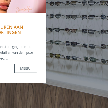
TUREN AAN
ORTINGEN
van start gegaan met
ebrillen van de hipste
o, ...
MEER...