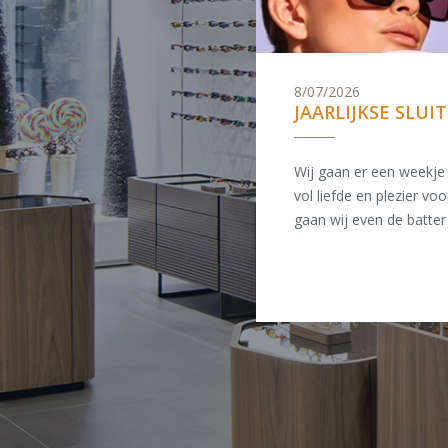
8/07/2026
JAARLIJKSE SLUI
Wij gaan er een weekje 
vol liefde en plezier voor
gaan wij even de batter .