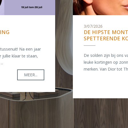
3/07/2026
TING
DE HIPSTE MON
SPETTERENDE K
tussenuit! Na een jaar
De solden zijn bij ons 
 jullie klaar te staan,
leuke kortingen op zonn
..
merken. Van Dior tot The
MEER...