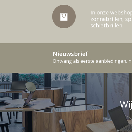
In onze webshop
zonnebrillen, sp
schietbrillen.
Nieuwsbrief
Ontvang als eerste aanbiedingen, n
Wi