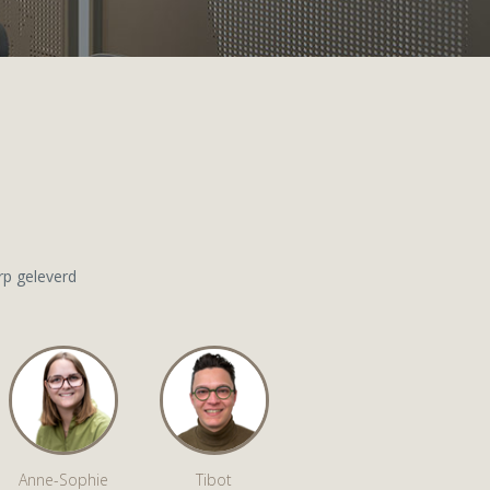
rp geleverd
Anne-Sophie
Tibot