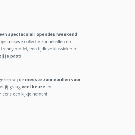
 een
spectaculair opendeurweekend
ige, nieuwe collectie zonnebrillen om
trendy model, een tijdloze klassieker of
ij je past!
ngezien wij de
meeste zonnebrillen voor
l jij graag
veel keuze
en
r eens een kijkje nemen!