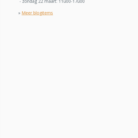
- zondag 22 maart: 11u00-17u00
»
Meer blogitems