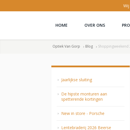
Wij
HOME
OVER ONS
PR
Optiek Van Gorp
Blog
Shoppingweekend 
Jaarlijkse sluiting
De hipste monturen aan
spetterende kortingen
New in store - Porsche
Lentebraderij 2026 Beerse