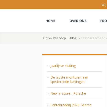
Wij
HOME
OVER ONS
PR
Optiek Van Gorp
Blog
Cashback actie op
Jaarlijkse sluiting
De hipste monturen aan
spetterende kortingen
New in store - Porsche
Lentebraderij 2026 Beerse