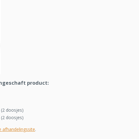
ngeschaft product:
(2 doosjes)
(2 doosjes)
e afhandelingssite
.