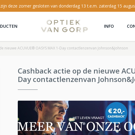
 zijn deze zomer gesloten van donderdag 13 t.e.m. zaterdag 15 augus
ODUCTEN
INFO
CO
 de nieuwe ACUVUE® OASYS MAX 1-Day contactlenzenvan Johnson&Johnson
Cashback actie op de nieuwe A
Day contactlenzenvan Johnson&