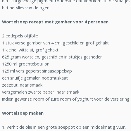
het lichtgevoelige pigment rodopsine dat voorkomt in de staafjes 
het netvlies van de ogen.
Wortelsoep recept met gember voor 4 personen
2 eetlepels olijfolie
1 stuk verse gember van 4 cm, geschild en grof gehakt
1 kleine, witte ui, grof gehakt
625 gram wortelen, geschild en in stukjes gesneden
1250 ml groentebouillon
125 ml vers geperst sinaasappelsap
een snuifje gemalen nootmuskaat
zeezout, naar smaak
versgemalen zwarte peper, naar smaak
indien gewenst: room of zure room of yoghurt voor de versiering
Wortelsoep maken
1. Verhit de olie in een grote soeppot op een middelmatig vuur.