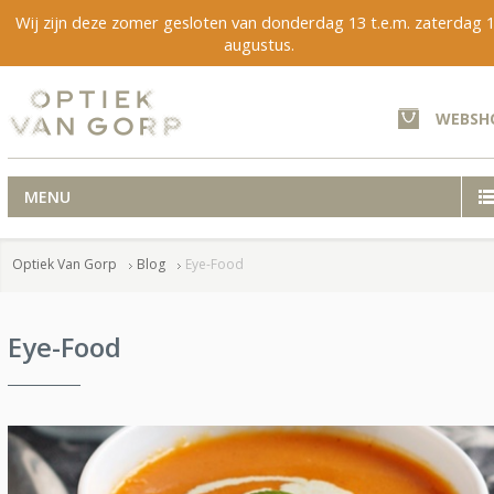
Wij zijn deze zomer gesloten van donderdag 13 t.e.m. zaterdag 
augustus.
WEBSH
MENU
Optiek Van Gorp
Blog
Eye-Food
Eye-Food