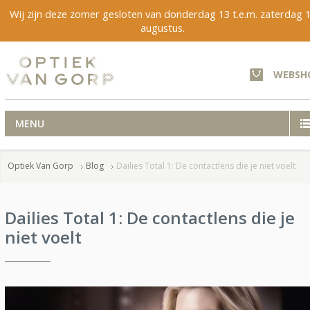
Wij zijn deze zomer gesloten van donderdag 13 t.e.m. zaterdag 
augustus.
WEBSH
MENU
Optiek Van Gorp
Blog
Dailies Total 1: De contactlens die je niet voelt
Dailies Total 1: De contactlens die je
niet voelt