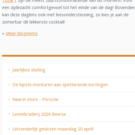
Total 1
zijn de meest zuurstofdoorlatende van dit moment! Voor
een zijdezacht comfortgevoel tot het einde van de dag! Bovendie
kan deze daglens ook met leesondersteuning, zo kies je aan de
zomerbar dé lekkerste cocktail!
»
Meer blogitems
Jaarlijkse sluiting
De hipste monturen aan spetterende kortingen
New in store - Porsche
Lentebraderij 2026 Beerse
Uitzonderlijk gesloten maandag 20 april!