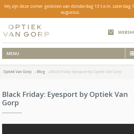
Wij zijn deze zomer gesloten van donderdag 13 t.e.m. zaterdag 
augustus.
WEBSH
MENU
Optiek Van Gorp
Blog
Black Friday: Eyesport by Optiek Van Gorp
Black Friday: Eyesport by Optiek Van
Gorp