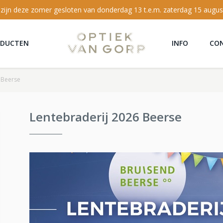
 zijn deze zomer gesloten van donderdag 13 t.e.m. zaterdag 15 augus
ODUCTEN
INFO
CO
 Beerse
Lentebraderij 2026 Beerse