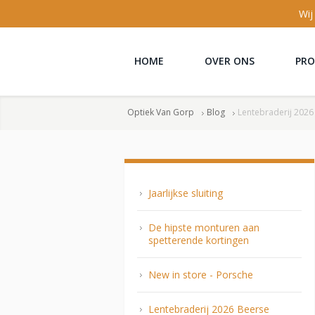
Wij
HOME
OVER ONS
PR
Optiek Van Gorp
Blog
Lentebraderij 2026
Jaarlijkse sluiting
De hipste monturen aan
spetterende kortingen
New in store - Porsche
Lentebraderij 2026 Beerse