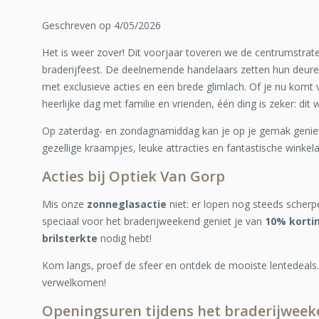
Geschreven op 4/05/2026
Het is weer zover! Dit voorjaar toveren we de centrumstra
braderijfeest. De deelnemende handelaars zetten hun deu
met exclusieve acties en een brede glimlach. Of je nu komt
heerlijke dag met familie en vrienden, één ding is zeker: dit w
Op zaterdag- en zondagnamiddag kan je op je gemak geniete
gezellige kraampjes, leuke attracties en fantastische winkela
Acties bij Optiek Van Gorp
Mis onze
zonneglasactie
niet: er lopen nog steeds scherpe
speciaal voor het braderijweekend geniet je van
10% kortin
brilsterkte
nodig hebt!
Kom langs, proef de sfeer en ontdek de mooiste lentedeals. 
verwelkomen!
Openingsuren tijdens het braderijwee