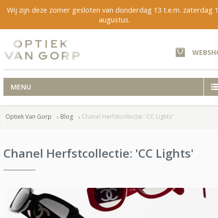
Wij zijn deze zomer gesloten van donderdag 13 t.e.m. zaterdag 
augustus.
WEBSH
MENU
Optiek Van Gorp
Blog
Chanel Herfstcollectie: 'CC Lights'
Chanel Herfstcollectie: 'CC Lights'