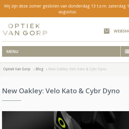
Wij zijn deze zomer gesloten van donderdag 13 t.e.m. zaterdag 
augustus.
WEBSH
MENU
Optiek Van Gorp
Blog
New Oakley: Velo Kato & Cybr Dyno
New Oakley: Velo Kato & Cybr Dyno