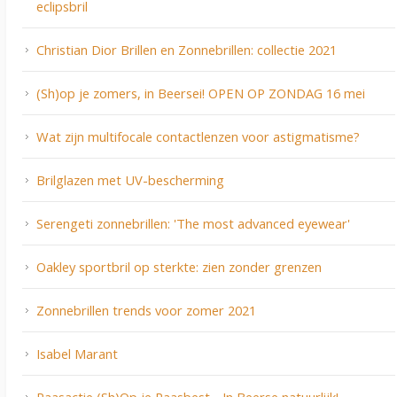
eclipsbril
Christian Dior Brillen en Zonnebrillen: collectie 2021
(Sh)op je zomers, in Beersei! OPEN OP ZONDAG 16 mei
Wat zijn multifocale contactlenzen voor astigmatisme?
Brilglazen met UV-bescherming
Serengeti zonnebrillen: 'The most advanced eyewear'
Oakley sportbril op sterkte: zien zonder grenzen
Zonnebrillen trends voor zomer 2021
Isabel Marant
Paasactie (Sh)Op je Paasbest - In Beerse natuurlijk!