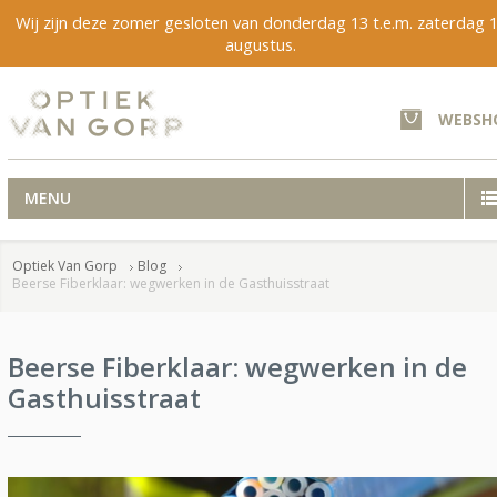
Wij zijn deze zomer gesloten van donderdag 13 t.e.m. zaterdag 
augustus.
WEBSH
MENU
Optiek Van Gorp
Blog
Beerse Fiberklaar: wegwerken in de Gasthuisstraat
Beerse Fiberklaar: wegwerken in de
Gasthuisstraat