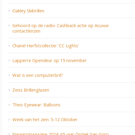
Oakley Skibrillen
Gehoord op de radio: Cashback actie op Acuvue
contactlenzen
Chanel Herfstcollectie: 'CC Lights'
Lapperre Opendeur op 15 november
Wat is een computerbril?
Zeiss Brillenglazen
Theo Eyewear: Balloons
Week van het zien: 5-12 Oktober
Najaarsmagazine 2024: 65 jaar Optiek Van Gorp