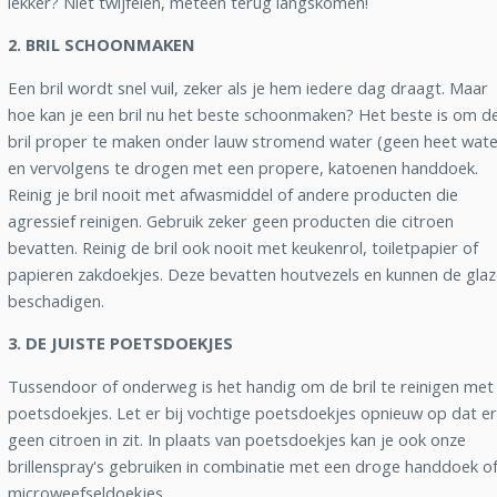
lekker? Niet twijfelen, meteen terug langskomen!
2. BRIL SCHOONMAKEN
Een bril wordt snel vuil, zeker als je hem iedere dag draagt. Maar
hoe kan je een bril nu het beste schoonmaken? Het beste is om d
bril proper te maken onder lauw stromend water (geen heet wate
en vervolgens te drogen met een propere, katoenen handdoek.
Reinig je bril nooit met afwasmiddel of andere producten die
agressief reinigen. Gebruik zeker geen producten die citroen
bevatten. Reinig de bril ook nooit met keukenrol, toiletpapier of
papieren zakdoekjes. Deze bevatten houtvezels en kunnen de gla
beschadigen.
3. DE JUISTE POETSDOEKJES
Tussendoor of onderweg is het handig om de bril te reinigen met
poetsdoekjes. Let er bij vochtige poetsdoekjes opnieuw op dat er
geen citroen in zit. In plaats van poetsdoekjes kan je ook onze
brillenspray's gebruiken in combinatie met een droge handdoek o
microweefseldoekjes.