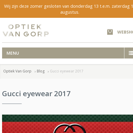
Wij zijn deze zomer gesloten van donderdag 13 t.e.m. zaterdag 
augustus.
WEBSH
MENU
Optiek Van Gorp
Blog
Gucci eyewear 2017
Gucci eyewear 2017