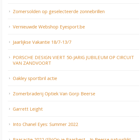
Zomersolden op geselecteerde zonnebrillen
Vernieuwde Webshop Eyesport.be
Jaarlijkse Vakantie 18/7-13/7
PORSCHE DESIGN VIERT 50-JARIG JUBILEUM OP CIRCUIT
VAN ZANDVOORT
Oakley sportbril actie
Zomerbraderij Optiek Van Gorp Beerse
Garrett Leight
Into Chanel Eyes: Summer 2022
Paasactie 2022 (Sh)Op je Paasbest - In Beerse natuurlijk!