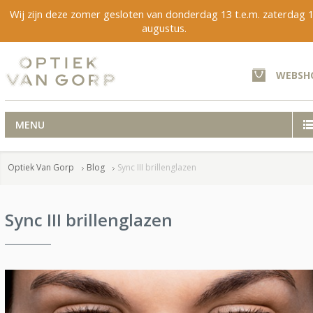
Wij zijn deze zomer gesloten van donderdag 13 t.e.m. zaterdag 
augustus.
WEBSH
MENU
Optiek Van Gorp
Blog
Sync III brillenglazen
Sync III brillenglazen