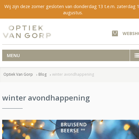
Wij zijn deze zomer gesloten van donderdag 13 t.e.m. zaterdag 
augustus.
WEBSH
MENU
Optiek Van Gorp
Blog
winter avondhappening
winter avondhappening