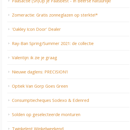
Paasactie (Sh)Op je Paasbest - In Beerse natuurlijk!
Zomeractie: Gratis zonneglazen op sterkte!*
'Oakley Icon Door' Dealer
Ray-Ban Spring/Summer 2021: de collectie
Valentijn: ik zie je graag
Nieuwe daglens: PRECISION1
Optiek Van Gorp Goes Green
Consumptiecheques Sodexo & Edenred
Solden op geselecteerde monturen
Twinkelent Winkelweekend