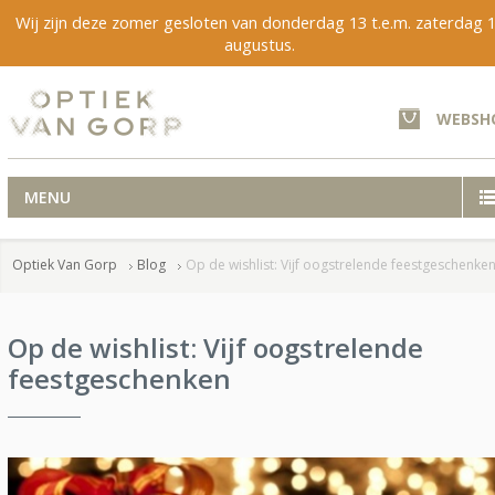
Wij zijn deze zomer gesloten van donderdag 13 t.e.m. zaterdag 
augustus.
WEBSH
MENU
Optiek Van Gorp
Blog
Op de wishlist: Vijf oogstrelende feestgeschenke
Op de wishlist: Vijf oogstrelende
feestgeschenken