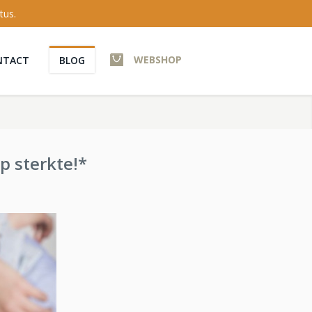
tus.
WEBSHOP
NTACT
BLOG
p sterkte!*