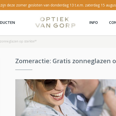
 zijn deze zomer gesloten van donderdag 13 t.e.m. zaterdag 15 augus
ODUCTEN
INFO
CO
 zonneglazen op sterkte!*
Zomeractie: Gratis zonneglazen o