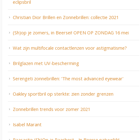
eclipsbril
Christian Dior Brillen en Zonnebrillen: collectie 2021
(Sh)op je zomers, in Beersei! OPEN OP ZONDAG 16 mei
Wat zijn multifocale contactlenzen voor astigmatisme?
Brilglazen met UV-bescherming
Serengeti zonnebrillen: 'The most advanced eyewear'
Oakley sportbril op sterkte: zien zonder grenzen
Zonnebrillen trends voor zomer 2021
Isabel Marant
Paasactie (Sh)Op je Paasbest - In Beerse natuurlijk!