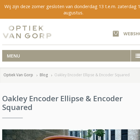
Wij zijn deze zomer gesloten van donderdag 13 t.e.m. zaterdag 
augustus.
WEBSH
MENU
Optiek Van Gorp
Blog
Oakley Encoder Ellipse & Encoder Squared
Oakley Encoder Ellipse & Encoder
Squared