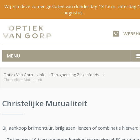
Wij zijn deze zomer gesloten van donderdag 13 t.e.m. zaterdag 
augustus.
WEBSH
MENU
Optiek Van Gorp
Info
Terugbetaling Ziekenfonds
Christelijke Mutualiteit
Christelijke Mutualiteit
Bij aankoop brilmontuur, brilglazen, lenzen of combinatie hiervan:
- Tot en met 18 jaar: tegemoetkoming van maximaal 50 euro per