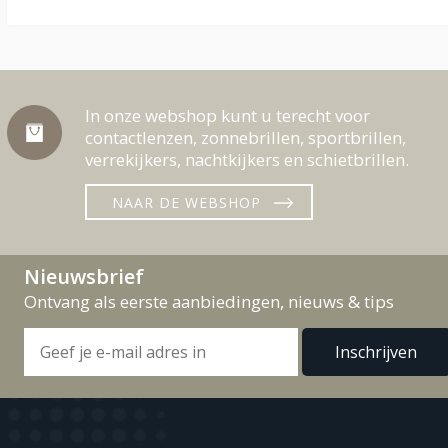
In onze webshop kunt u terecht voor
contactlenzen, zonnebrillen, sportbrillen,
verrekijkers, nachtkijkers en schietbrillen.
NAAR DE WEBSHOP
Nieuwsbrief
Ontvang als eerste aanbiedingen, nieuws & tips