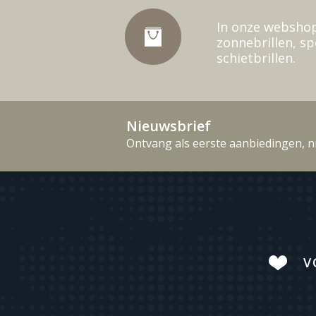
In onze webshop
zonnebrillen, sp
schietbrillen.
Nieuwsbrief
Ontvang als eerste aanbiedingen, n
V