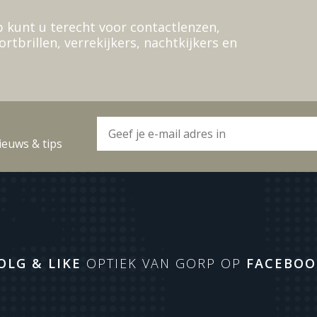
 kunt u terecht voor contactlenzen,
ortbrillen, verrekijkers, nachtkijkers en
ieuws & tips
OLG & LIKE
OPTIEK VAN GORP OP
FACEBOO