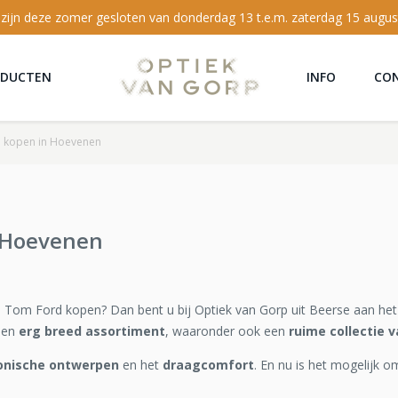
 zijn deze zomer gesloten van donderdag 13 t.e.m. zaterdag 15 augus
ODUCTEN
INFO
CO
l kopen in Hoevenen
n Hoevenen
n Tom Ford kopen? Dan bent u bij Optiek van Gorp uit Beerse aan het
een
erg breed assortiment
, waaronder ook een
ruime collectie 
onische ontwerpen
en het
draagcomfort
. En nu is het mogelijk o