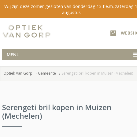
Wij zijn deze zomer gesloten van donderdag 13 t.e.m. zaterdag 
augustus.
WEBSH
MENU
Optiek Van Gorp
Gemeente
Serengeti bril kopen in Muizen (Mechelen)
Serengeti bril kopen in Muizen
(Mechelen)