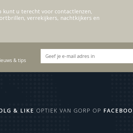
 kunt u terecht voor contactlenzen,
ortbrillen, verrekijkers, nachtkijkers en
ieuws & tips
OLG & LIKE
OPTIEK VAN GORP OP
FACEBOO