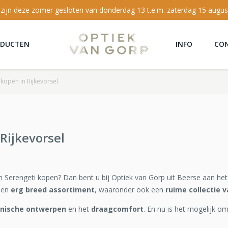
 zijn deze zomer gesloten van donderdag 13 t.e.m. zaterdag 15 augus
ODUCTEN
INFO
CO
 kopen in Rijkevorsel
 Rijkevorsel
van Serengeti kopen? Dan bent u bij Optiek van Gorp uit Beerse aan he
een
erg breed assortiment
, waaronder ook een
ruime collectie v
onische ontwerpen
en het
draagcomfort
. En nu is het mogelijk om