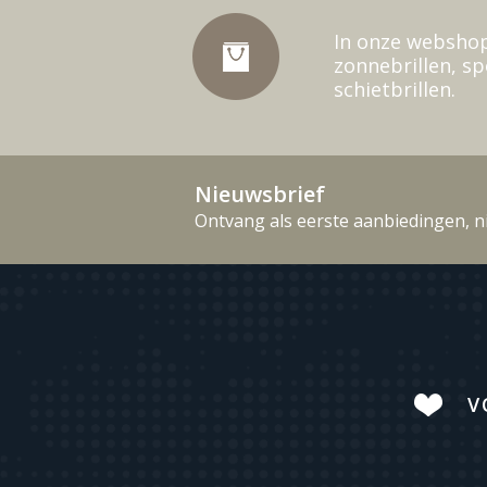
In onze webshop
zonnebrillen, sp
schietbrillen.
Nieuwsbrief
Ontvang als eerste aanbiedingen, n
V