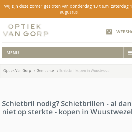
Wij zijn deze zomer gesloten van donderdag 13 t.e.m. zaterdag 
augustus.
WEBSH
MENU
Optiek Van Gorp
Gemeente
Schietbril kopen in Wuustwezel
Schietbril nodig? Schietbrillen - al dan
niet op sterkte - kopen in Wuustweze