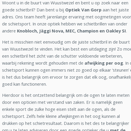
Woont u in de buurt van Wuustwezel en bent u op zoek naar een
goede schietbril? Dan bent u bij
Optiek Van Gorp
aan het juiste
adres. Ons team heeft jarenlange ervaring met oogmetingen voo
de schietsport. In onze optiek hebben we schietbrillen van onder
andere
Knobloch, Jäggi Nova, MEC, Champion en Oakley SI
.
Het is misschien niet eenvoudig om de juiste schietbril in de buurt
van Wuustwezel te vinden. Het kan best een uitdaging zijn! Zo mo
een schietbril het zicht van de schutter voldoende verbeteren,
waarbij rekening wordt gehouden met de
afwijking per oog
. In
schietsport kunnen ogen immers niet zo goed op elkaar ‘steunen’ 
is het dus belangrijk om ervoor te zorgen dat elk oog, onafhankeli
goed kan functioneren.
Hierdoor is het ontzettend belangrijk om de ogen te laten meten
door een opticien met verstand van zaken. Er is namelijk geen
enkele sport die zulke hoge eisen stelt aan de ogen, als de
schietsport. Zelfs hele kleine afwijkingen in het oog kunnen al
drukken op het schietresultaat. Daarom is het des te belangrijker
om u te laten adviseren door een goede optieker die u
met de