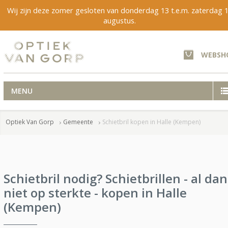
Wij zijn deze zomer gesloten van donderdag 13 t.e.m. zaterdag 
augustus.
WEBSH
MENU
Optiek Van Gorp
Gemeente
Schietbril kopen in Halle (Kempen)
Schietbril nodig? Schietbrillen - al dan
niet op sterkte - kopen in Halle
(Kempen)