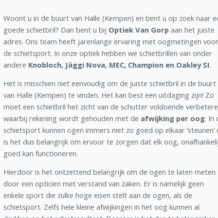
Woont u in de buurt van Halle (Kempen) en bent u op zoek naar e
goede schietbril? Dan bent u bij
Optiek Van Gorp
aan het juiste
adres. Ons team heeft jarenlange ervaring met oogmetingen voo
de schietsport. In onze optiek hebben we schietbrillen van onder
andere
Knobloch, Jäggi Nova, MEC, Champion en Oakley SI
.
Het is misschien niet eenvoudig om de juiste schietbril in de buurt
van Halle (Kempen) te vinden. Het kan best een uitdaging zijn! Zo
moet een schietbril het zicht van de schutter voldoende verbetere
waarbij rekening wordt gehouden met de
afwijking per oog
. In
schietsport kunnen ogen immers niet zo goed op elkaar ‘steunen’ 
is het dus belangrijk om ervoor te zorgen dat elk oog, onafhankeli
goed kan functioneren.
Hierdoor is het ontzettend belangrijk om de ogen te laten meten
door een opticien met verstand van zaken. Er is namelijk geen
enkele sport die zulke hoge eisen stelt aan de ogen, als de
schietsport. Zelfs hele kleine afwijkingen in het oog kunnen al