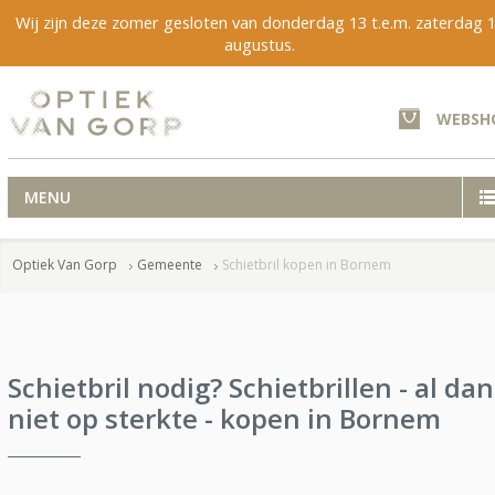
Wij zijn deze zomer gesloten van donderdag 13 t.e.m. zaterdag 
augustus.
WEBSH
MENU
Optiek Van Gorp
Gemeente
Schietbril kopen in Bornem
Schietbril nodig? Schietbrillen - al dan
niet op sterkte - kopen in Bornem