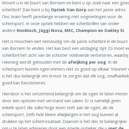
Woont u in de buurt van Bornem en bent u op zoek naar een goe
schietbril? Dan bent u bij
Optiek Van Gorp
aan het juiste adres.
Ons team heeft jarenlange ervaring met oogmetingen voor de
schietsport. In onze optiek hebben we schietbrillen van onder
andere
Knobloch, Jäggi Nova, MEC, Champion en Oakley SI
.
Het is misschien niet eenvoudig om de juiste schietbril in de buurt
van Bornem te vinden. Het kan best een uitdaging zijn! Zo moet e
schietbril het zicht van de schutter voldoende verbeteren, waarbij
rekening wordt gehouden met de
afwijking per oog
. In de
schietsport kunnen ogen immers niet zo goed op elkaar ‘steunen’ 
is het dus belangrijk om ervoor te zorgen dat elk oog, onafhankeli
goed kan functioneren.
Hierdoor is het ontzettend belangrijk om de ogen te laten meten
door een opticien met verstand van zaken. Er is namelijk geen
enkele sport die zulke hoge eisen stelt aan de ogen, als de
schietsport. Zelfs hele kleine afwijkingen in het oog kunnen al
drukken op het schietresultaat. Daarom is het des te belangrijker
om u te laten adviseren door een goede optieker die u
met de