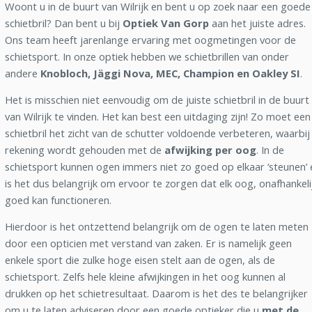
Woont u in de buurt van Wilrijk en bent u op zoek naar een goede
schietbril? Dan bent u bij
Optiek Van Gorp
aan het juiste adres.
Ons team heeft jarenlange ervaring met oogmetingen voor de
schietsport. In onze optiek hebben we schietbrillen van onder
andere
Knobloch, Jäggi Nova, MEC, Champion en Oakley SI
.
Het is misschien niet eenvoudig om de juiste schietbril in de buurt
van Wilrijk te vinden. Het kan best een uitdaging zijn! Zo moet een
schietbril het zicht van de schutter voldoende verbeteren, waarbij
rekening wordt gehouden met de
afwijking per oog
. In de
schietsport kunnen ogen immers niet zo goed op elkaar ‘steunen’ 
is het dus belangrijk om ervoor te zorgen dat elk oog, onafhankeli
goed kan functioneren.
Hierdoor is het ontzettend belangrijk om de ogen te laten meten
door een opticien met verstand van zaken. Er is namelijk geen
enkele sport die zulke hoge eisen stelt aan de ogen, als de
schietsport. Zelfs hele kleine afwijkingen in het oog kunnen al
drukken op het schietresultaat. Daarom is het des te belangrijker
om u te laten adviseren door een goede optieker die u
met de