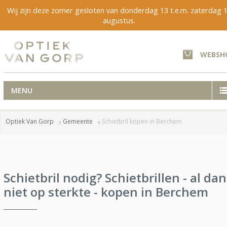
Wij zijn deze zomer gesloten van donderdag 13 t.e.m. zaterdag 
augustus.
WEBSH
MENU
Optiek Van Gorp
Gemeente
Schietbril kopen in Berchem
Schietbril nodig? Schietbrillen - al dan
niet op sterkte - kopen in Berchem