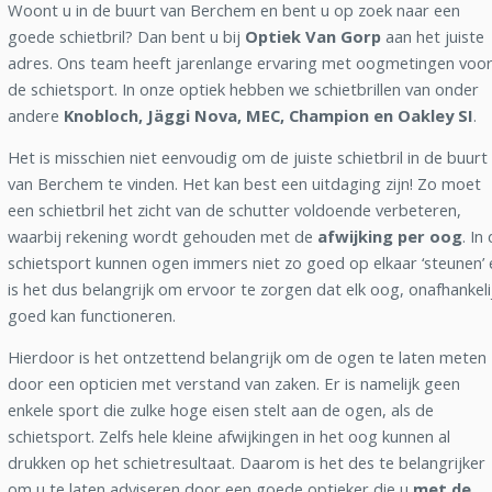
Woont u in de buurt van Berchem en bent u op zoek naar een
goede schietbril? Dan bent u bij
Optiek Van Gorp
aan het juiste
adres. Ons team heeft jarenlange ervaring met oogmetingen voo
de schietsport. In onze optiek hebben we schietbrillen van onder
andere
Knobloch, Jäggi Nova, MEC, Champion en Oakley SI
.
Het is misschien niet eenvoudig om de juiste schietbril in de buurt
van Berchem te vinden. Het kan best een uitdaging zijn! Zo moet
een schietbril het zicht van de schutter voldoende verbeteren,
waarbij rekening wordt gehouden met de
afwijking per oog
. In
schietsport kunnen ogen immers niet zo goed op elkaar ‘steunen’ 
is het dus belangrijk om ervoor te zorgen dat elk oog, onafhankeli
goed kan functioneren.
Hierdoor is het ontzettend belangrijk om de ogen te laten meten
door een opticien met verstand van zaken. Er is namelijk geen
enkele sport die zulke hoge eisen stelt aan de ogen, als de
schietsport. Zelfs hele kleine afwijkingen in het oog kunnen al
drukken op het schietresultaat. Daarom is het des te belangrijker
om u te laten adviseren door een goede optieker die u
met de