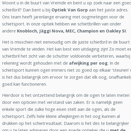
Woont u in de buurt van Vremde en bent u op zoek naar een goe
schietbril? Dan bent u bij
Optiek Van Gorp
aan het juiste adres.
Ons team heeft jarenlange ervaring met oogmetingen voor de
schietsport. In onze optiek hebben we schietbrillen van onder
andere
Knobloch, Jäggi Nova, MEC, Champion en Oakley SI
.
Het is misschien niet eenvoudig om de juiste schietbril in de buurt
van Vremde te vinden. Het kan best een uitdaging zijn! Zo moet e
schietbril het zicht van de schutter voldoende verbeteren, waarbij
rekening wordt gehouden met de
afwijking per oog
. In de
schietsport kunnen ogen immers niet zo goed op elkaar ‘steunen’ 
is het dus belangrijk om ervoor te zorgen dat elk oog, onafhankeli
goed kan functioneren.
Hierdoor is het ontzettend belangrijk om de ogen te laten meten
door een opticien met verstand van zaken. Er is namelijk geen
enkele sport die zulke hoge eisen stelt aan de ogen, als de
schietsport. Zelfs hele kleine afwijkingen in het oog kunnen al
drukken op het schietresultaat. Daarom is het des te belangrijker
om u te laten adviseren door een goede optieker die u
met de