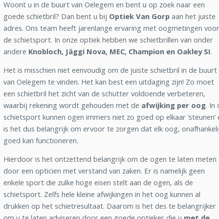
Woont u in de buurt van Oelegem en bent u op zoek naar een
goede schietbril? Dan bent u bij
Optiek Van Gorp
aan het juiste
adres. Ons team heeft jarenlange ervaring met oogmetingen voo
de schietsport. In onze optiek hebben we schietbrillen van onder
andere
Knobloch, Jäggi Nova, MEC, Champion en Oakley SI
.
Het is misschien niet eenvoudig om de juiste schietbril in de buurt
van Oelegem te vinden. Het kan best een uitdaging zijn! Zo moet
een schietbril het zicht van de schutter voldoende verbeteren,
waarbij rekening wordt gehouden met de
afwijking per oog
. In
schietsport kunnen ogen immers niet zo goed op elkaar ‘steunen’ 
is het dus belangrijk om ervoor te zorgen dat elk oog, onafhankeli
goed kan functioneren.
Hierdoor is het ontzettend belangrijk om de ogen te laten meten
door een opticien met verstand van zaken. Er is namelijk geen
enkele sport die zulke hoge eisen stelt aan de ogen, als de
schietsport. Zelfs hele kleine afwijkingen in het oog kunnen al
drukken op het schietresultaat. Daarom is het des te belangrijker
om u te laten adviseren door een goede optieker die u
met de