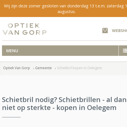
Wij zijn deze zomer gesloten van donderdag 13 t.e.m. zaterdag 
augustus.
WEBSH
MENU
Optiek Van Gorp
Gemeente
Schietbril kopen in Oelegem
Schietbril nodig? Schietbrillen - al dan
niet op sterkte - kopen in Oelegem