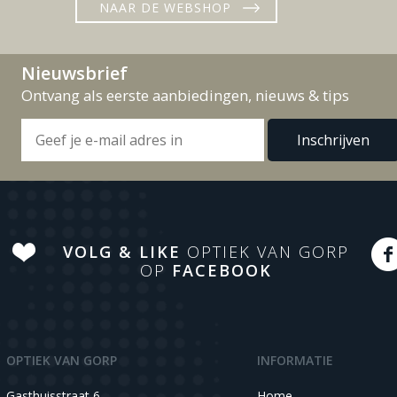
NAAR DE WEBSHOP
Nieuwsbrief
Ontvang als eerste aanbiedingen, nieuws & tips
VOLG & LIKE
OPTIEK VAN GORP
OP
FACEBOOK
OPTIEK VAN GORP
INFORMATIE
Gasthuisstraat 6
Home