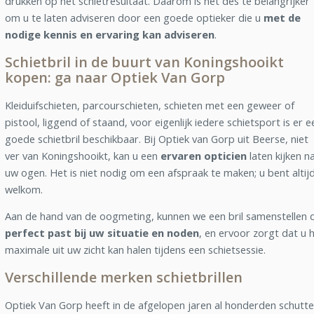
drukken op het schietresultaat. Daarom is het des te belangrijker
om u te laten adviseren door een goede optieker die u
met de
nodige kennis en ervaring kan adviseren
.
Schietbril in de buurt van Koningshooikt
kopen: ga naar Optiek Van Gorp
Kleiduifschieten, parcourschieten, schieten met een geweer of
pistool, liggend of staand, voor eigenlijk iedere schietsport is er e
goede schietbril beschikbaar. Bij Optiek van Gorp uit Beerse, niet
ver van Koningshooikt, kan u een
ervaren opticien
laten kijken n
uw ogen. Het is niet nodig om een afspraak te maken; u bent altij
welkom.
Aan de hand van de oogmeting, kunnen we een bril samenstellen d
perfect past bij uw situatie en noden
, en ervoor zorgt dat u 
maximale uit uw zicht kan halen tijdens een schietsessie.
Verschillende merken schietbrillen
Optiek Van Gorp heeft in de afgelopen jaren al honderden schutte