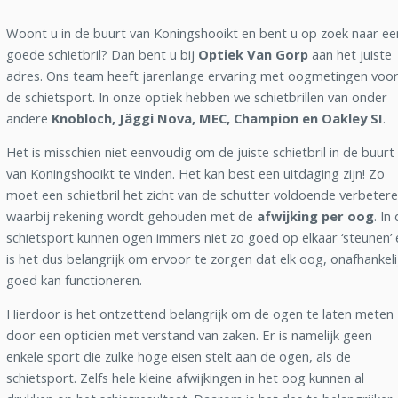
Woont u in de buurt van Koningshooikt en bent u op zoek naar ee
goede schietbril? Dan bent u bij
Optiek Van Gorp
aan het juiste
adres. Ons team heeft jarenlange ervaring met oogmetingen voo
de schietsport. In onze optiek hebben we schietbrillen van onder
andere
Knobloch, Jäggi Nova, MEC, Champion en Oakley SI
.
Het is misschien niet eenvoudig om de juiste schietbril in de buurt
van Koningshooikt te vinden. Het kan best een uitdaging zijn! Zo
moet een schietbril het zicht van de schutter voldoende verbetere
waarbij rekening wordt gehouden met de
afwijking per oog
. In
schietsport kunnen ogen immers niet zo goed op elkaar ‘steunen’ 
is het dus belangrijk om ervoor te zorgen dat elk oog, onafhankeli
goed kan functioneren.
Hierdoor is het ontzettend belangrijk om de ogen te laten meten
door een opticien met verstand van zaken. Er is namelijk geen
enkele sport die zulke hoge eisen stelt aan de ogen, als de
schietsport. Zelfs hele kleine afwijkingen in het oog kunnen al