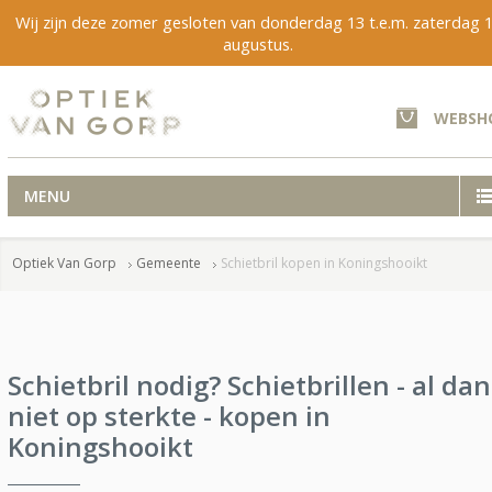
Wij zijn deze zomer gesloten van donderdag 13 t.e.m. zaterdag 
augustus.
WEBSH
MENU
Optiek Van Gorp
Gemeente
Schietbril kopen in Koningshooikt
Schietbril nodig? Schietbrillen - al dan
niet op sterkte - kopen in
Koningshooikt