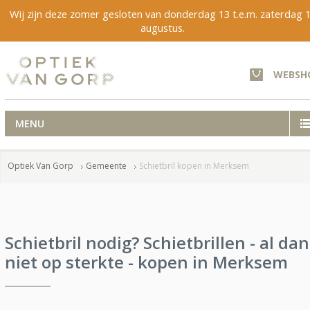
Wij zijn deze zomer gesloten van donderdag 13 t.e.m. zaterdag 
augustus.
WEBSH
MENU
Optiek Van Gorp
Gemeente
Schietbril kopen in Merksem
Schietbril nodig? Schietbrillen - al dan
niet op sterkte - kopen in Merksem