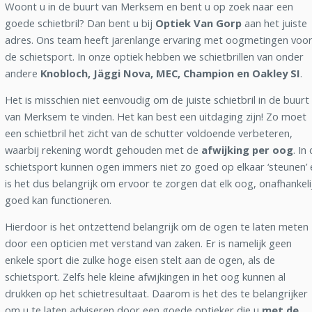
Woont u in de buurt van Merksem en bent u op zoek naar een
goede schietbril? Dan bent u bij
Optiek Van Gorp
aan het juiste
adres. Ons team heeft jarenlange ervaring met oogmetingen voo
de schietsport. In onze optiek hebben we schietbrillen van onder
andere
Knobloch, Jäggi Nova, MEC, Champion en Oakley SI
.
Het is misschien niet eenvoudig om de juiste schietbril in de buurt
van Merksem te vinden. Het kan best een uitdaging zijn! Zo moet
een schietbril het zicht van de schutter voldoende verbeteren,
waarbij rekening wordt gehouden met de
afwijking per oog
. In
schietsport kunnen ogen immers niet zo goed op elkaar ‘steunen’ 
is het dus belangrijk om ervoor te zorgen dat elk oog, onafhankeli
goed kan functioneren.
Hierdoor is het ontzettend belangrijk om de ogen te laten meten
door een opticien met verstand van zaken. Er is namelijk geen
enkele sport die zulke hoge eisen stelt aan de ogen, als de
schietsport. Zelfs hele kleine afwijkingen in het oog kunnen al
drukken op het schietresultaat. Daarom is het des te belangrijker
om u te laten adviseren door een goede optieker die u
met de