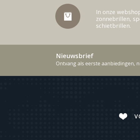
In onze webshop
zonnebrillen, sp
schietbrillen.
Nieuwsbrief
Ontvang als eerste aanbiedingen, n
V