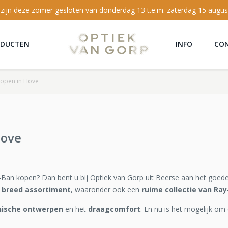
 zijn deze zomer gesloten van donderdag 13 t.e.m. zaterdag 15 augus
ODUCTEN
INFO
CO
kopen in Hove
Hove
y-Ban kopen? Dan bent u bij Optiek van Gorp uit Beerse aan het goede
 breed assortiment
, waaronder ook een
ruime collectie van Ray
nische ontwerpen
en het
draagcomfort
. En nu is het mogelijk om