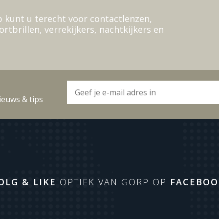
 kunt u terecht voor contactlenzen,
ortbrillen, verrekijkers, nachtkijkers en
ieuws & tips
OLG & LIKE
OPTIEK VAN GORP OP
FACEBOO