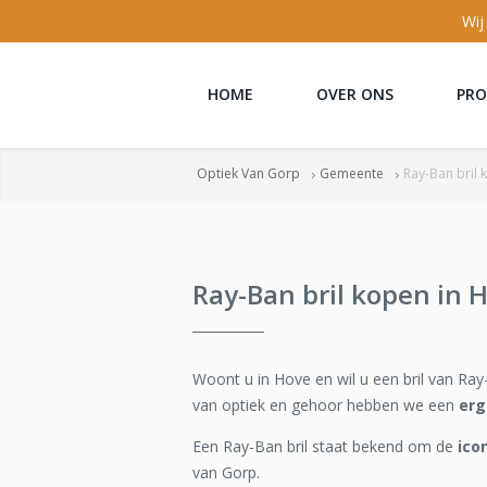
Wij
HOME
OVER ONS
PR
Optiek Van Gorp
Gemeente
Ray-Ban bril 
Ray-Ban bril kopen in 
Woont u in Hove en wil u een bril van Ra
van optiek en gehoor hebben we een
erg
Een Ray-Ban bril staat bekend om de
ico
van Gorp.