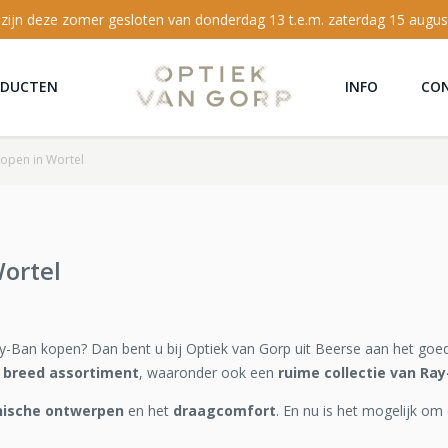
 zijn deze zomer gesloten van donderdag 13 t.e.m. zaterdag 15 augus
ODUCTEN
INFO
CO
kopen in Wortel
Wortel
ay-Ban kopen? Dan bent u bij Optiek van Gorp uit Beerse aan het goed
 breed assortiment
, waaronder ook een
ruime collectie van Ray
nische ontwerpen
en het
draagcomfort
. En nu is het mogelijk om