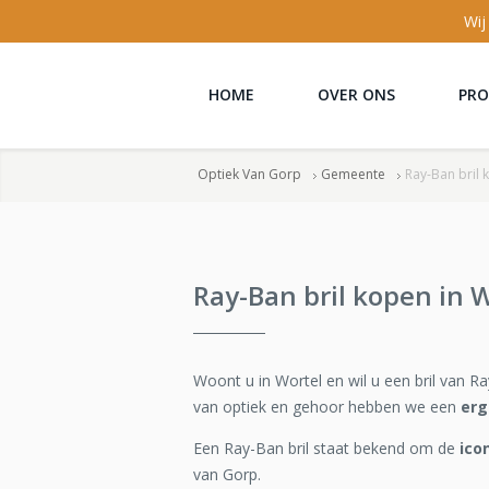
Wij
HOME
OVER ONS
PR
Optiek Van Gorp
Gemeente
Ray-Ban bril 
Ray-Ban bril kopen in 
Woont u in Wortel en wil u een bril van R
van optiek en gehoor hebben we een
erg
Een Ray-Ban bril staat bekend om de
ico
van Gorp.