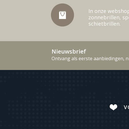
In onze webshop
zonnebrillen, sp
schietbrillen.
Nieuwsbrief
Ontvang als eerste aanbiedingen, n
V