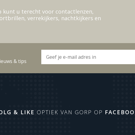
 kunt u terecht voor contactlenzen,
ortbrillen, verrekijkers, nachtkijkers en
ieuws & tips
OLG & LIKE
OPTIEK VAN GORP OP
FACEBOO