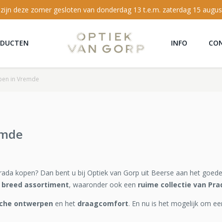
 zijn deze zomer gesloten van donderdag 13 t.e.m. zaterdag 15 augus
ODUCTEN
INFO
CO
open in Vremde
emde
rada kopen? Dan bent u bij Optiek van Gorp uit Beerse aan het goede
 breed assortiment
, waaronder ook een
ruime collectie van Pra
sche ontwerpen
en het
draagcomfort
. En nu is het mogelijk om ee