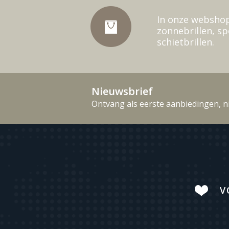
In onze webshop
zonnebrillen, sp
schietbrillen.
Nieuwsbrief
Ontvang als eerste aanbiedingen, n
V