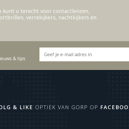
 kunt u terecht voor contactlenzen,
ortbrillen, verrekijkers, nachtkijkers en
ieuws & tips
OLG & LIKE
OPTIEK VAN GORP OP
FACEBOO