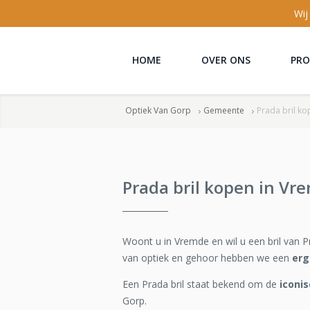
Wij
HOME
OVER ONS
PR
Optiek Van Gorp
Gemeente
Prada bril k
Prada bril kopen in Vr
Woont u in Vremde en wil u een bril van P
van optiek en gehoor hebben we een
erg
Een Prada bril staat bekend om de
iconi
Gorp.