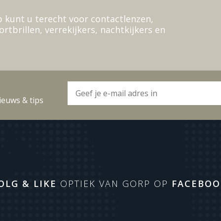
 kunt u terecht voor contactlenzen,
ortbrillen, verrekijkers, nachtkijkers en
ieuws & tips
OLG & LIKE
OPTIEK VAN GORP OP
FACEBOO