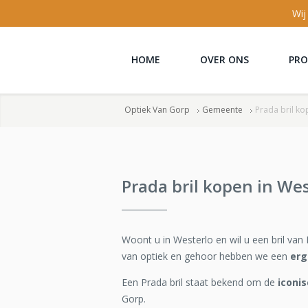
Wij
HOME
OVER ONS
PR
Optiek Van Gorp
Gemeente
Prada bril ko
Prada bril kopen in We
Woont u in Westerlo en wil u een bril van
van optiek en gehoor hebben we een
erg
Een Prada bril staat bekend om de
iconi
Gorp.