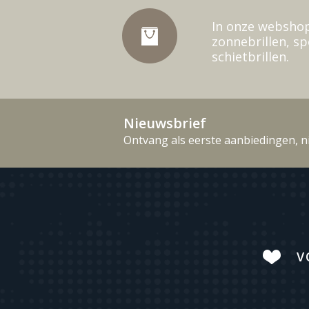
In onze webshop
zonnebrillen, sp
schietbrillen.
Nieuwsbrief
Ontvang als eerste aanbiedingen, n
V