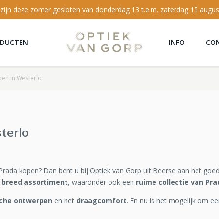
 zijn deze zomer gesloten van donderdag 13 t.e.m. zaterdag 15 augus
ODUCTEN
INFO
CO
pen in Westerlo
sterlo
 Prada kopen? Dan bent u bij Optiek van Gorp uit Beerse aan het goed
 breed assortiment
, waaronder ook een
ruime collectie van Pra
sche ontwerpen
en het
draagcomfort
. En nu is het mogelijk om ee