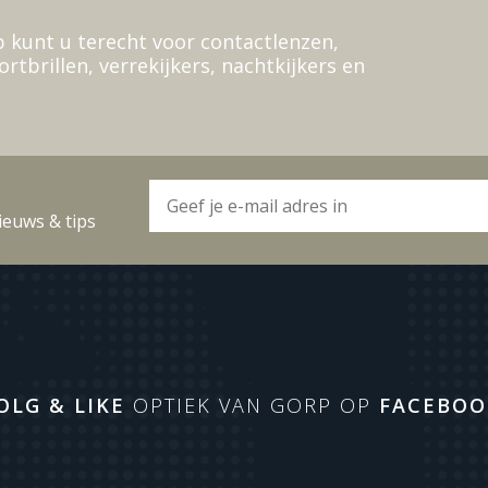
 kunt u terecht voor contactlenzen,
ortbrillen, verrekijkers, nachtkijkers en
ieuws & tips
OLG & LIKE
OPTIEK VAN GORP OP
FACEBOO