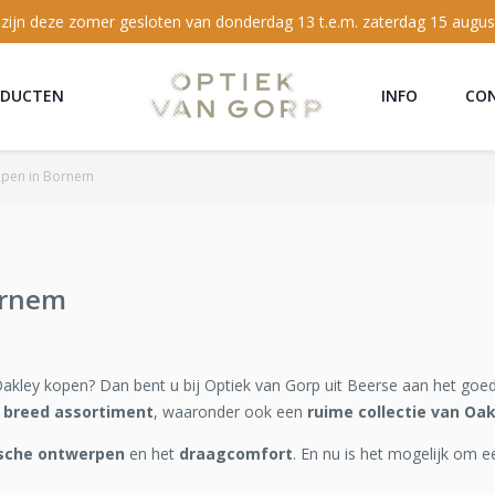
 zijn deze zomer gesloten van donderdag 13 t.e.m. zaterdag 15 augus
ODUCTEN
INFO
CO
kopen in Bornem
ornem
Oakley kopen? Dan bent u bij Optiek van Gorp uit Beerse aan het goed
 breed assortiment
, waaronder ook een
ruime collectie van Oak
ische ontwerpen
en het
draagcomfort
. En nu is het mogelijk om e