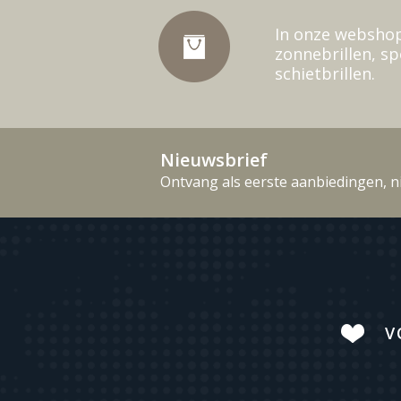
In onze webshop
zonnebrillen, sp
schietbrillen.
Nieuwsbrief
Ontvang als eerste aanbiedingen, n
V