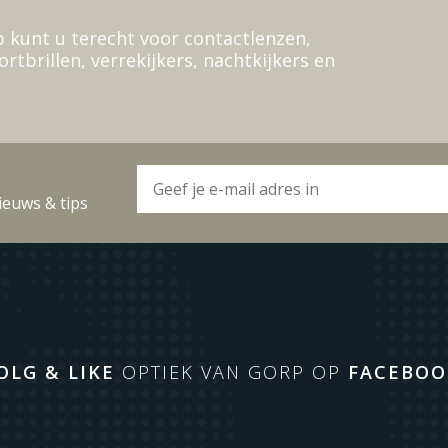
 kunt u terecht voor contactlenzen,
ortbrillen, verrekijkers, nachtkijkers en
ieuws & tips
OLG & LIKE
OPTIEK VAN GORP OP
FACEBOO