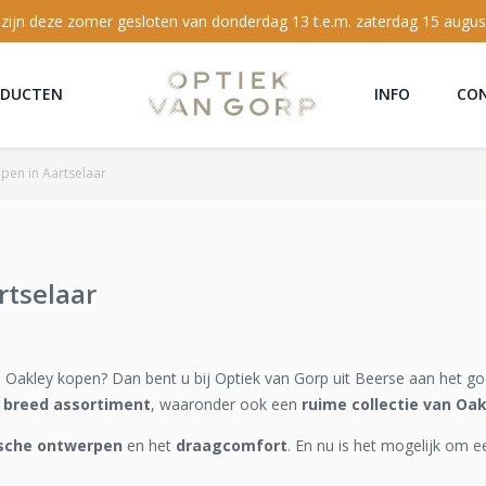
 zijn deze zomer gesloten van donderdag 13 t.e.m. zaterdag 15 augus
ODUCTEN
INFO
CO
open in Aartselaar
rtselaar
an Oakley kopen? Dan bent u bij Optiek van Gorp uit Beerse aan het g
 breed assortiment
, waaronder ook een
ruime collectie van Oak
ische ontwerpen
en het
draagcomfort
. En nu is het mogelijk om e