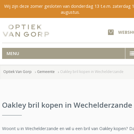
Wij zijn deze zomer gesloten van donderdag 13 t.e.m. zaterdag 
augustus.
WEBSH
MENU
Optiek Van Gorp
Gemeente
Oakley bril kopen in Wechelderzande
Oakley bril kopen in Wechelderzande
Woont u in Wechelderzande en wil u een bril van Oakley kopen? D