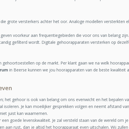
 die grote versterkers achter het oor. Analoge modellen versterkten elk
geven voorkeur aan frequentiegebieden die voor ons van belang zijn. 
ndig gefilterd wordt. Digitale gehoorapparaten versterken op dezelf
an gehoortoestellen op de markt. Per klant gaan we na welk hoorappa
trum
in Beerse kunnen we jou hoorapparaten van de beste kwaliteit 
even
; het gehoor is ook van belang om ons evenwicht en het bepalen van
l isoleren. Je kan moeilijker gesprekken volgen en neemt afstand van
niet juist kan waarnemen.
 een goede levenskwaliteit. Je zal versteld staan van de wereld om 
aan rust, dan je altijd het hoorapparaat even uitschalen. Wij zulle