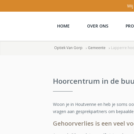
Wij
HOME
OVER ONS
PR
Optiek Van Gorp
Gemeente
Lapperre hoo
Hoorcentrum in de bu
Woon je in Houtvenne en heb je soms ook
vragen aan gesprekpartners om bepaalde 
Gehoorverlies is een veel v