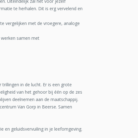
n. Uiteindelijk zal het voor jezelf
atie te herhalen. Dit is erg vervelend en
 te vergelijken met de vroegere, analoge
ij werken samen met
illingen in de lucht. Er is een grote
eligheid van het gehoor bij één op de zes
lijven deelnemen aan de maatschappij.
orcentrum Van Gorp in Beerse. Samen
ie en geluidsvervuiling in je leefomgeving.