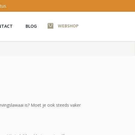
tus.
WEBSHOP
NTACT
BLOG
ingslawaai is? Moet je ook steeds vaker