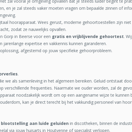
 Het zal vooral je omgeving opvallen dat je steeds luider begint te prate
n, en je zal steeds vaker moeten vragen om bepaalde zinnen of inform
omgeving.
gitaal hoorapparaat. Wees gerust, moderne gehoortoestellen zijn niet
acht, zodat ze nauwelijks opvallen.
an Gorp in Beerse voor een
gratis en vrijblijvende gehoortest
. W
un jarenlange expertise en vakkennis kunnen garanderen.
oplossing, afgestemd op jouw specifieke gehoorprobleem.
rverlies
.
ie we als samenleving in het algemeen bereiken. Geluid ontstaat door tr
n op verschillende frequenties. Naarmate we ouder worden, zal de gevo
paraat noodzakelijk wordt om op een aangename wijze te kunnen b
ouderdom, kan je direct terecht bij het vakkundig personeel van ho
e
blootstelling aan luide geluiden
in discotheken, binnen de industr
elal via jouw huisarts in Houtvenne of specialist verlopen.