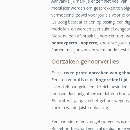
Aanvankelijk merk je er zelf niet veel van.
moeilijker worden om gesprekken te volge
vermoeiend, zowel voor jou als voor je 
Gelukkig bestaat er een oplossing: een di
modellen, en worden zeer subtiel aangebr
Maak nu een afspraak bij hoorcentrum V
hoorexperts Lapperre
, zodat we jou h
Samen met jou zoeken we naar de beste 
Oorzaken gehoorverlies
Er zijn
twee grote oorzaken van gehoo
Eerst en vooral is er de
hogere leeftijd
d
diversiteit aan geluiden die zich bevinde
mensen dusdanig afnemen dat een hoorap
Bij achteruitgang van het gehoor wegens 
zoeken we de juiste oplossing.
Een tweede reden van gehoorverlies is d
Bij gehoorbeschadiging zal de diagnose ve