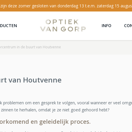
 zijn deze zomer gesloten van donderdag 13 t.e.m. zaterdag 15 augus
ODUCTEN
INFO
CO
rcentrum in de buurt van Houtvenne
urt van Houtvenne
 problemen om een gesprek te volgen, vooral wanneer er veel omgev
zinnen te herhalen, omdat je ze niet goed gehoord hebt?
oorkomend en geleidelijk proces.