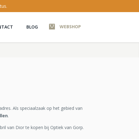
tus.
WEBSHOP
NTACT
BLOG
adres. Als speciaalzaak op het gebied van
llen
.
bril van Dior te kopen bij Optiek van Gorp.