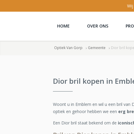
Wij
HOME
OVER ONS
PR
Optiek Van Gorp
Gemeente
Dior bril kop
Dior bril kopen in Emb
Woont u in Emblem en wil u een bril van 
optiek en gehoor hebben we een
erg br
Een Dior bril staat bekend om de
iconis