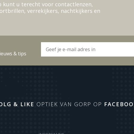
 kunt u terecht voor contactlenzen,
ortbrillen, verrekijkers, nachtkijkers en
ieuws & tips
OLG & LIKE
OPTIEK VAN GORP OP
FACEBOO