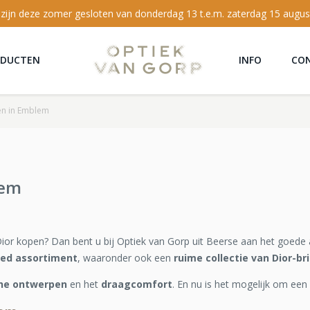
 zijn deze zomer gesloten van donderdag 13 t.e.m. zaterdag 15 augus
ODUCTEN
INFO
CO
en in Emblem
lem
Dior kopen? Dan bent u bij Optiek van Gorp uit Beerse aan het goede 
eed assortiment
, waaronder ook een
ruime collectie van Dior-bri
che ontwerpen
en het
draagcomfort
. En nu is het mogelijk om een 