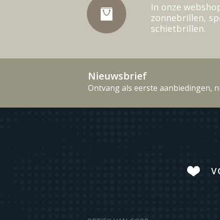
In onze webshop
zonnebrillen, sp
schietbrillen.
Nieuwsbrief
Ontvang als eerste aanbiedingen, n
V