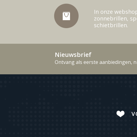
In onze webshop
zonnebrillen, sp
schietbrillen.
Nieuwsbrief
Ontvang als eerste aanbiedingen, n
V