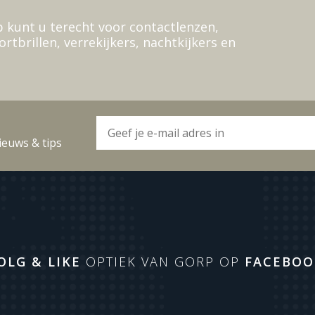
 kunt u terecht voor contactlenzen,
ortbrillen, verrekijkers, nachtkijkers en
ieuws & tips
OLG & LIKE
OPTIEK VAN GORP OP
FACEBOO