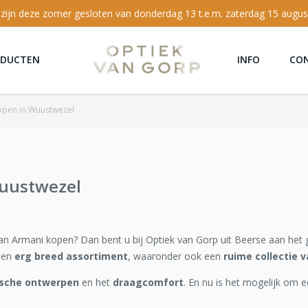
 zijn deze zomer gesloten van donderdag 13 t.e.m. zaterdag 15 augus
ODUCTEN
INFO
CO
kopen in Wuustwezel
Wuustwezel
van Armani kopen? Dan bent u bij Optiek van Gorp uit Beerse aan het 
een
erg breed assortiment
, waaronder ook een
ruime collectie v
ische ontwerpen
en het
draagcomfort
. En nu is het mogelijk om e