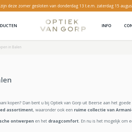
 zijn deze zomer gesloten van donderdag 13 t.e.m. zaterdag 15 augus
ODUCTEN
INFO
CO
open in Balen
alen
mani kopen? Dan bent u bij Optiek van Gorp uit Beerse aan het goede 
eed assortiment
, waaronder ook een
ruime collectie van Armani-
ische ontwerpen
en het
draagcomfort
. En nu is het mogelijk om e