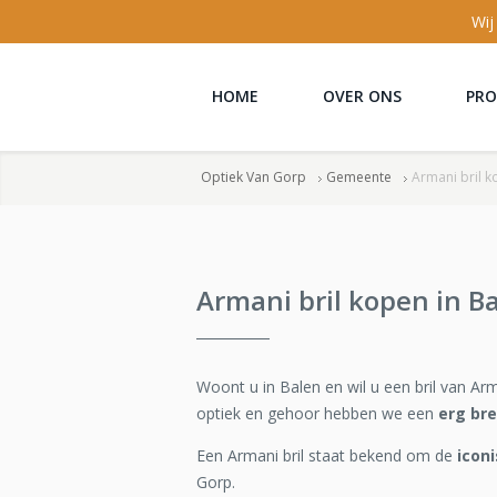
Wij
HOME
OVER ONS
PR
Optiek Van Gorp
Gemeente
Armani bril k
Armani bril kopen in B
Woont u in Balen en wil u een bril van Ar
optiek en gehoor hebben we een
erg br
Een Armani bril staat bekend om de
icon
Gorp.