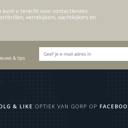
 kunt u terecht voor contactlenzen,
ortbrillen, verrekijkers, nachtkijkers en
ieuws & tips
OLG & LIKE
OPTIEK VAN GORP OP
FACEBOO