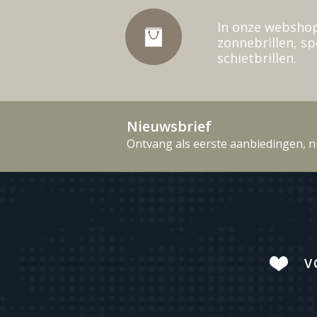
In onze webshop
zonnebrillen, sp
schietbrillen.
Nieuwsbrief
Ontvang als eerste aanbiedingen, n
V