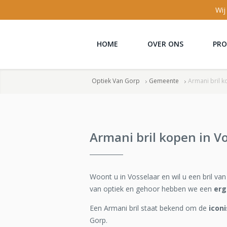
Wij
HOME
OVER ONS
PR
Optiek Van Gorp
Gemeente
Armani bril k
Armani bril kopen in V
Woont u in Vosselaar en wil u een bril va
van optiek en gehoor hebben we een
erg
Een Armani bril staat bekend om de
icon
Gorp.