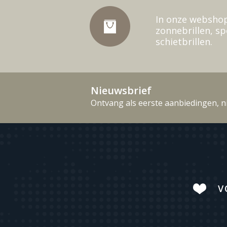
In onze webshop
zonnebrillen, sp
schietbrillen.
Nieuwsbrief
Ontvang als eerste aanbiedingen, n
V