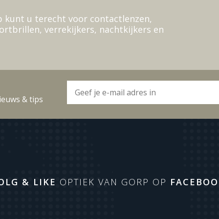
 kunt u terecht voor contactlenzen,
ortbrillen, verrekijkers, nachtkijkers en
ieuws & tips
OLG & LIKE
OPTIEK VAN GORP OP
FACEBOO