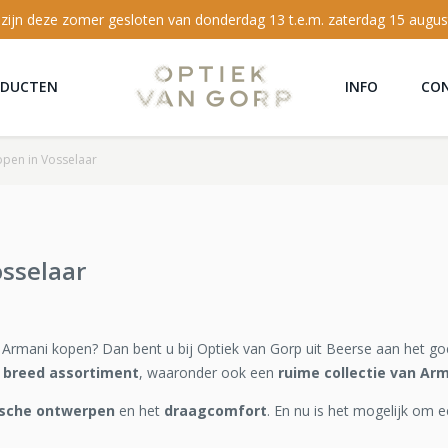
 zijn deze zomer gesloten van donderdag 13 t.e.m. zaterdag 15 augus
ODUCTEN
INFO
CO
open in Vosselaar
osselaar
n Armani kopen? Dan bent u bij Optiek van Gorp uit Beerse aan het go
 breed assortiment
, waaronder ook een
ruime collectie van Arm
ische ontwerpen
en het
draagcomfort
. En nu is het mogelijk om e