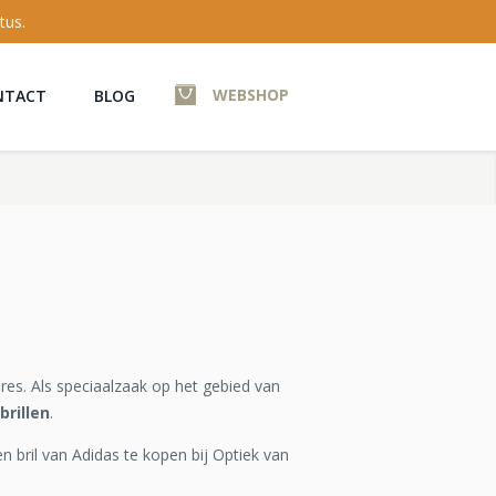
tus.
WEBSHOP
NTACT
BLOG
res. Als speciaalzaak op het gebied van
brillen
.
en bril van Adidas te kopen bij Optiek van