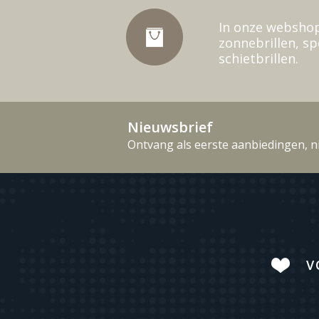
In onze webshop
zonnebrillen, sp
schietbrillen.
Nieuwsbrief
Ontvang als eerste aanbiedingen, n
V