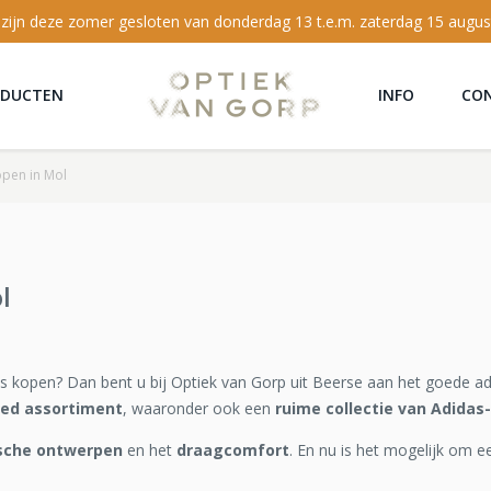
 zijn deze zomer gesloten van donderdag 13 t.e.m. zaterdag 15 augus
ODUCTEN
INFO
CO
open in Mol
l
as kopen? Dan bent u bij Optiek van Gorp uit Beerse aan het goede ad
eed assortiment
, waaronder ook een
ruime collectie van Adidas-
ische ontwerpen
en het
draagcomfort
. En nu is het mogelijk om e