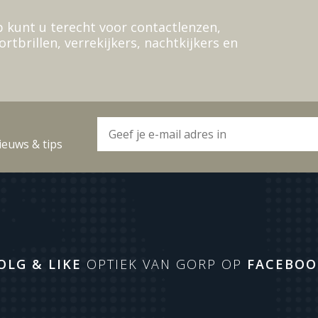
 kunt u terecht voor contactlenzen,
ortbrillen, verrekijkers, nachtkijkers en
ieuws & tips
OLG & LIKE
OPTIEK VAN GORP OP
FACEBOO