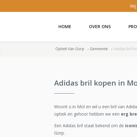
Wij
HOME
OVER ONS
PR
Optiek Van Gorp
Gemeente
Adidas bril k
Adidas bril kopen in Mo
Woont u in Mol en wil u een bril van Adid
optiek en gehoor hebben we een
erg br
Een Adidas bril staat bekend om de
icon
Gorp.