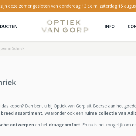
 zijn deze zomer gesloten van donderdag 13 t.e.m. zaterdag 15 augus
ODUCTEN
INFO
CO
open in Schriek
hriek
Adidas kopen? Dan bent u bij Optiek van Gorp uit Beerse aan het goede
 breed assortiment
, waaronder ook een
ruime collectie van Adi
ische ontwerpen
en het
draagcomfort
. En nu is het mogelijk om e