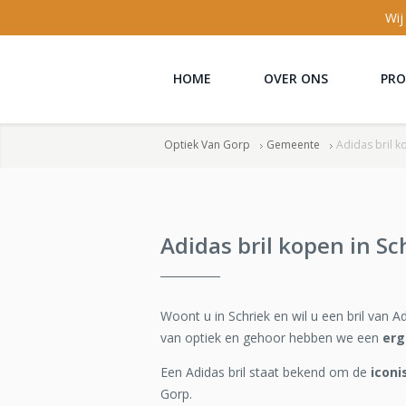
Wij
HOME
OVER ONS
PR
Optiek Van Gorp
Gemeente
Adidas bril k
Adidas bril kopen in Sc
Woont u in Schriek en wil u een bril van 
van optiek en gehoor hebben we een
erg
Een Adidas bril staat bekend om de
icon
Gorp.