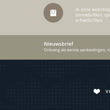
In onze webshop
zonnebrillen, sp
schietbrillen.
Nieuwsbrief
Ontvang als eerste aanbiedingen, n
V