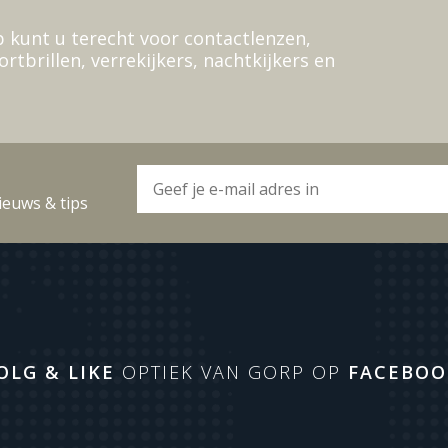
 kunt u terecht voor contactlenzen,
ortbrillen, verrekijkers, nachtkijkers en
ieuws & tips
OLG & LIKE
OPTIEK VAN GORP OP
FACEBOO